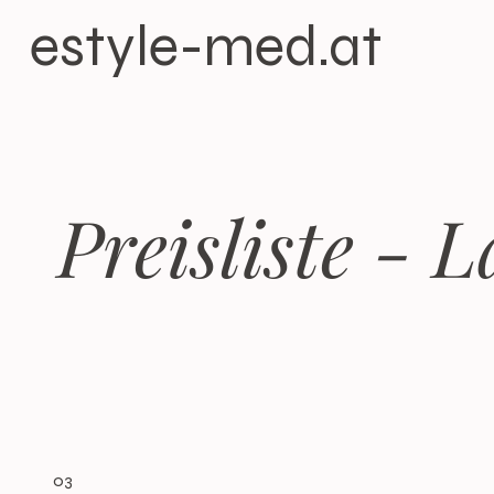
estyle-med.at
Preisliste - L
03